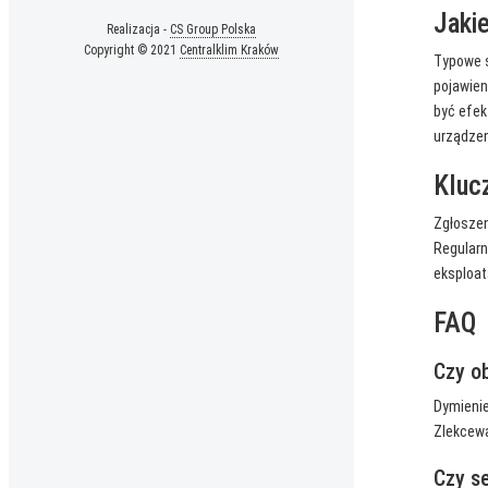
Jaki
Realizacja -
CS Group Polska
Copyright © 2021
Centralklim Kraków
Typowe s
pojawien
być efek
urządzen
Kluc
Zgłoszen
Regularn
eksploat
FAQ
Czy o
Dymienie
Zlekcewa
Czy s