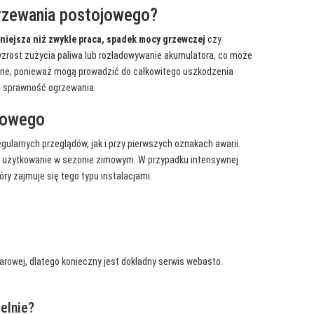
grzewania postojowego?
niejsza niż zwykle praca, spadek mocy grzewczej
czy
wzrost zużycia paliwa lub rozładowywanie akumulatora, co może
one, ponieważ mogą prowadzić do całkowitego uszkodzenia
ić sprawność ogrzewania.
ojowego
ularnych przeglądów, jak i przy pierwszych oznakach awarii.
e użytkowanie w sezonie zimowym. W przypadku intensywnej
óry zajmuje się tego typu instalacjami.
rowej, dlatego konieczny jest dokładny serwis webasto.
elnie?