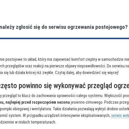
 należy zgłosić się do serwisu ogrzewania postojowego?
ie postojowe to układ, który ma zapewniać komfort cieplny w samochodzie niez
ych przeglądów oraz reakcji na pierwsze objawy nieprawidłowości. Do serwisu n
 się lub działa krócej niż zwykle. Czytaj dalej, aby dowiedzieć się więcej!
często powinno się wykonywać przegląd ogrz
y przegląd to klucz do zachowania sprawności całego systemu. Większość pro
ku, najlepiej przed rozpoczęciem sezonu
jesienno-zimowego. Podczas przegl
 pompki obiegowej i wentylatora. Takie działania pozwalają wykryć drobne uster
omić system. W przypadku urządzeń intensywnie eksploatowanych,
serwis we
odziennie w niskich temperaturach.