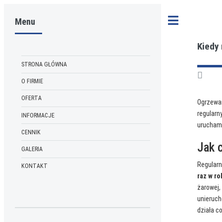
Menu
Toggle
Kiedy
STRONA GŁÓWNA
O FIRMIE
OFERTA
Ogrzewan
regularn
INFORMACJE
uruchamia
CENNIK
Jak 
GALERIA
Regularn
KONTAKT
raz w ro
żarowej,
unieruch
działa c