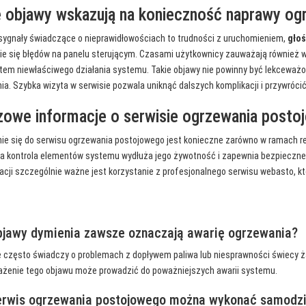
e objawy wskazują na konieczność naprawy o
ygnały świadczące o nieprawidłowościach to trudności z uruchomieniem,
głoś
ie się błędów na panelu sterującym. Czasami użytkownicy zauważają również 
tem niewłaściwego działania systemu. Takie objawy nie powinny być lekceważ
ia. Szybka wizyta w serwisie pozwala uniknąć dalszych komplikacji i przywróc
zowe informacje o serwisie ogrzewania post
ie się do serwisu ogrzewania postojowego jest konieczne zarówno w ramach reg
a kontrola elementów systemu wydłuża jego żywotność i zapewnia bezpieczn
acji szczególnie ważne jest korzystanie z profesjonalnego serwisu webasto, kt
bjawy dymienia zawsze oznaczają awarię ogrzewania?
 często świadczy o problemach z dopływem paliwa lub niesprawności świecy ża
żenie tego objawu może prowadzić do poważniejszych awarii systemu.
erwis ogrzewania postojowego można wykonać samodzi